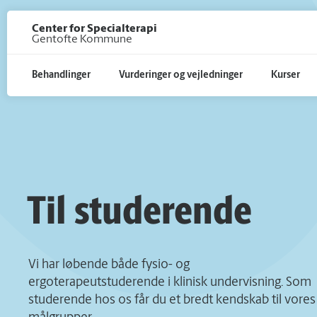
Gå til hoved indhold
Center for Specialterapi
Gentofte Kommune
Behandlinger
Vurderinger og vejledninger
Kurser
Til studerende
Vi har løbende både fysio- og
ergoterapeutstuderende i klinisk undervisning. Som
studerende hos os får du et bredt kendskab til vores