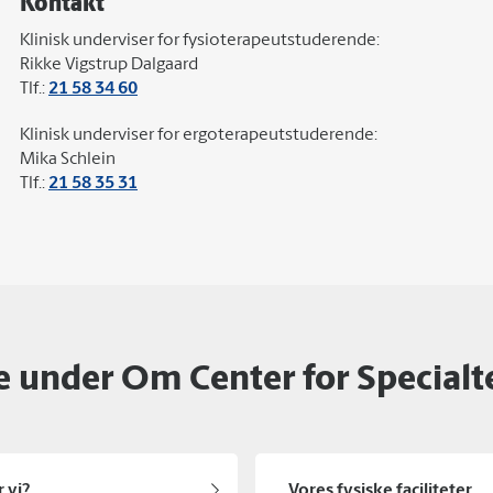
Kontakt
Klinisk underviser for fysioterapeutstuderende:
Rikke Vigstrup Dalgaard
Tlf.:
21 58 34 60
Klinisk underviser for ergoterapeutstuderende:
Mika Schlein
Tlf.:
21 58 35 31
 under Om Center for Specialt
 vi?
Vores fysiske faciliteter