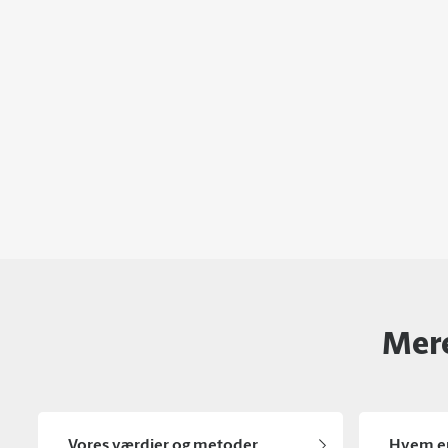
Mere
Vores værdier og metoder
Hvem er