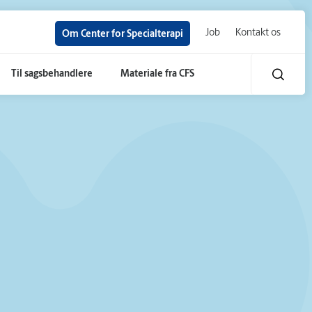
Job
Kontakt os
Om Center for Specialterapi
Til sagsbehandlere
Materiale fra CFS