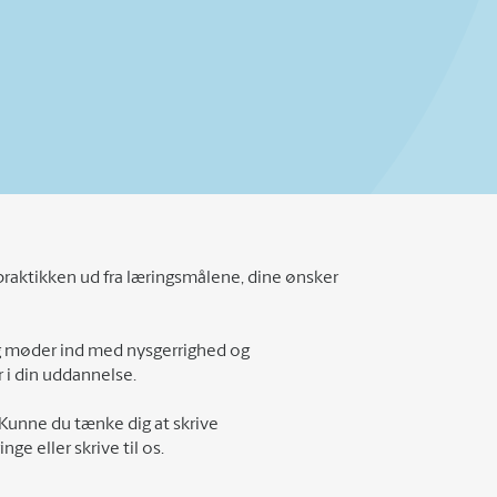
i praktikken ud fra læringsmålene, dine ønsker
og møder ind med nysgerrighed og
er i din uddannelse.
 Kunne du tænke dig at skrive
e eller skrive til os.