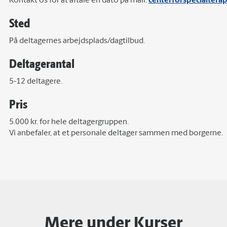
Kontakt os for at aftale en dato på mail:
centerforspecialtera
Sted
På deltagernes arbejdsplads/dagtilbud.
Deltagerantal
5-12 deltagere.
Pris
5.000 kr. for hele deltagergruppen.
Vi anbefaler, at et personale deltager sammen med borgerne.
Mere under Kurser