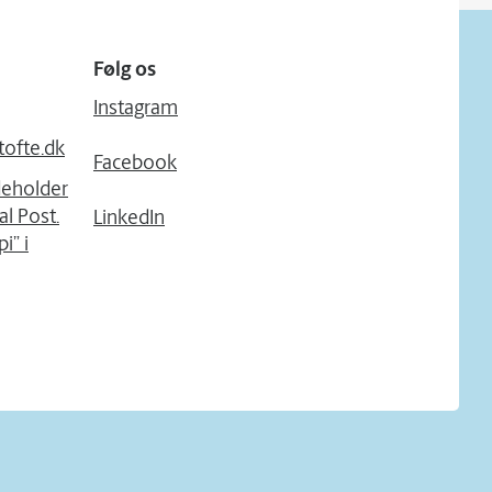
Følg os
Instagram
tofte.dk
Facebook
deholder
l Post.
LinkedIn
i” i