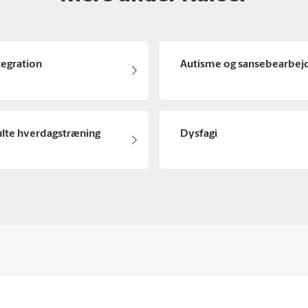
tegration
Autisme og sansebearbej
ulte hverdagstræning
Dysfagi