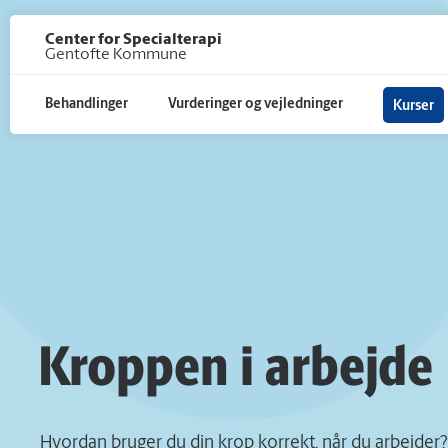
Gå til hoved indhold
Center for Specialterapi
Gentofte Kommune
Behandlinger
Vurderinger og vejledninger
Kurser
Kroppen i arbejde
Hvordan bruger du din krop korrekt, når du arbejder?