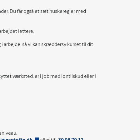
ader. Du får også et sæt huskeregler med
rbejdet lettere.
i arbejde, så vi kan skræddersy kurset til dit
tet værksted, er i job med løntilskud eller i
nsniveau.