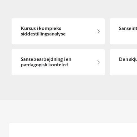
Kursus i kompleks
Sansein
siddestillingsanalyse
Sansebearbejdning i en
Den skj
pædagogisk kontekst