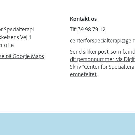
Kontakt os
r Specialterapi
Tlf:
39 98 79 12
kelsens Vej 1
centerforspecialterapi@gen
ntofte
Send sikker post, som fx in
se på Google Maps
dit personnummer, via Digita
Skriv ”Center for Specialterap
emnefeltet.