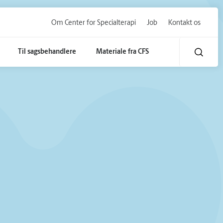
Om Center for Specialterapi
Job
Kontakt os
Til sagsbehandlere
Materiale fra CFS